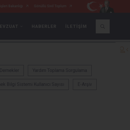
işleri Bakanlığı
Gönüllü Sivil Toplum
1
/
5
EVZUAT
HABERLER
İLETİŞİM
 Dernekler
Yardım Toplama Sorgulama
ek Bilgi Sistemi Kullanıcı Sayısı
E-Arşiv