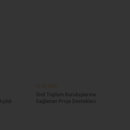
Yabancı STK
Başvurularında Yer Alan
Hususlar
21.02.2024
Sivil Toplum Kuruluşlarına
Bildirimler Eğitim Videosu
Açıldı
Sağlanan Proje Destekleri