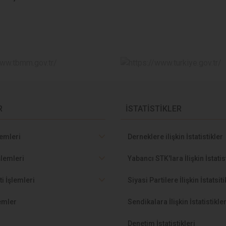
R
İSTATİSTİKLER
lemleri
Derneklere ilişkin İstatistikler
şlemleri
Yabancı STK'lara İlişkin İstatis
ti İşlemleri
Siyasi Partilere İlişkin İstatsiti
lemler
Sendikalara İlişkin İstatistikle
Denetim İstatistikleri