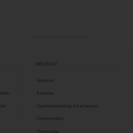
Dernek İş ve İşlemleri
Eğitimi
MEVZUAT
Proje Başvuru Eğitimi
Anayasa
tikler
Kanunlar
kler
Cumhurbaşkanlığı Kararnamesi
r
Yönetmelikler
Derneklere Yönelik
Yönergeler