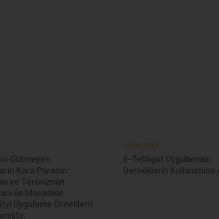
5
09.04.2025
cı Gütmeyen
E-Tebligat Uygulaması
arın Kara Paranın
Derneklerin Kullanımına 
sı ve Terörizmin
anı ile Mücadele
(İyi Uygulama Örnekleri)
mıştır.