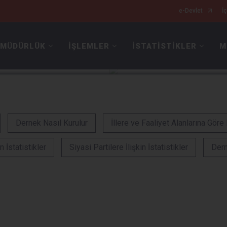
e-Devlet
İç
 MÜDÜRLÜK
İŞLEMLER
İSTATİSTİKLER
M
Dernek Nasıl Kurulur
İllere ve Faaliyet Alanlarına Göre
n İstatistikler
Siyasi Partilere İlişkin İstatistikler
Dern