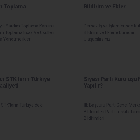
m Toplama
Bildirim ve Ekler
yılı Yardım Toplama Kanunu
Dernek İş ve İşlemlerinde Kul
ım Toplama Esas Ve Usulleri
Bildirim ve Ekler'e buradan
a Yönetmelikler
Ulaşabilirsiniz.
ı STK ların Türkiye
Siyasi Parti Kuruluşu 
aaliyeti
Yapılır?
STK'ların Türkiye'deki
İlk Başvuru Parti Genel Merk
i
Bildirimleri Parti Teşkilatların
Bildirimleri