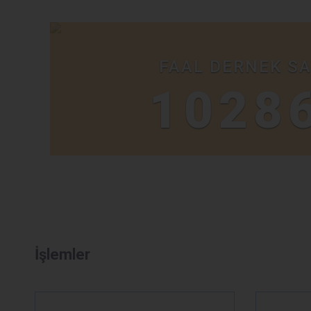
FAAL DERNEK SA
1028
İşlemler