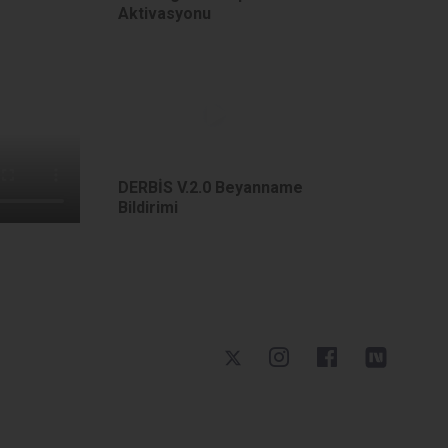
Aktivasyonu
DERBİS V.2.0 Beyanname
Bildirimi
DERBİS V.2.0 Genel Kurul
Sonuç Bildirimi