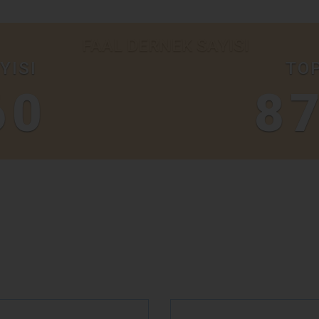
YISI
TOP
60
8