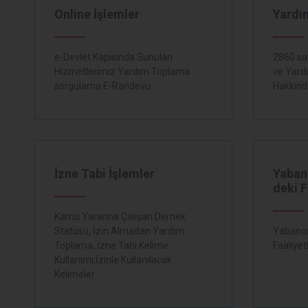
Online İşlemler
Yardı
e-Devlet Kapısında Sunulan
2860 sa
Hizmetlerimiz Yardım Toplama
ve Yard
sorgulama E-Randevu
Hakkınd
İzne Tabi İşlemler
Yabanc
deki F
Kamu Yararına Çalışan Dernek
Statüsü, İzin Almadan Yardım
Yabancı 
Toplama, İzne Tabi Kelime
Faaliyet
Kullanımı,İzinle Kullanılacak
Kelimeler