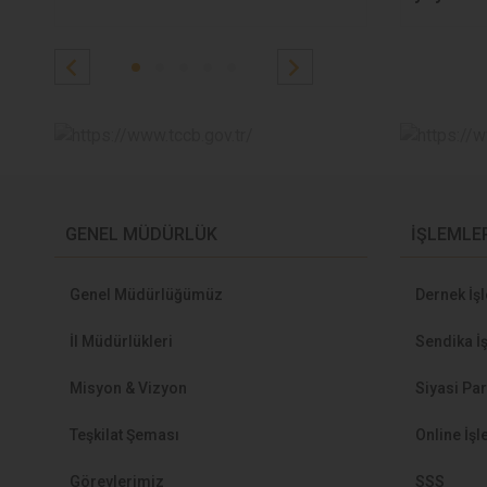
GENEL MÜDÜRLÜK
İŞLEMLE
Genel Müdürlüğümüz
Dernek İş
İl Müdürlükleri
Sendika İ
Misyon & Vizyon
Siyasi Par
Teşkilat Şeması
Online İş
Görevlerimiz
SSS