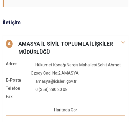
İletişim
AMASYA İL SİVİL TOPLUMLA İLİŞKİLER
A
MÜDÜRLÜĞÜ
Adres
Hükümet Konağı Nergis Mahallesi Şehit Ahmet
Özsoy Cad. No:2 AMASYA
E-Posta
amasya@icisleri.gov.tr
Telefon
0 (358) 280 20 08
Fax
-
Haritada Gör