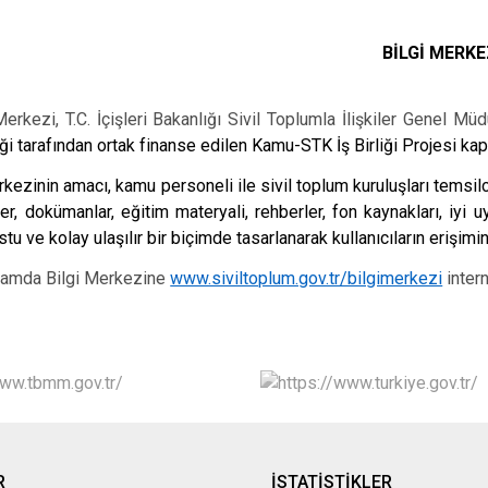
BİLGİ MERKE
zi, T.C. İçişleri Bakanlığı Sivil Toplumla İlişkiler Genel Müd
iği tarafından ortak finanse edilen Kamu-STK İş Birliği Projesi ka
zinin amacı, kamu personeli ile sivil toplum kuruluşları temsilcil
ler, dokümanlar, eğitim materyali, rehberler, fon kaynakları, iyi 
stu ve kolay ulaşılır bir biçimde tasarlanarak kullanıcıların erişimi
da Bilgi Merkezine
www.siviltoplum.gov.tr/bilgimerkezi
intern
R
İSTATİSTİKLER