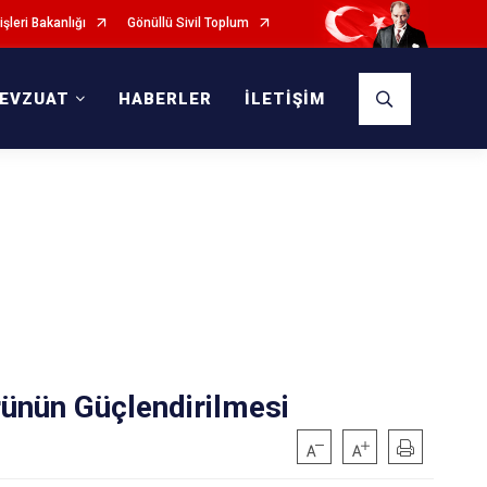
işleri Bakanlığı
Gönüllü Sivil Toplum
EVZUAT
HABERLER
İLETİŞİM
rünün Güçlendirilmesi