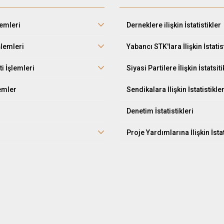
lemleri
Derneklere ilişkin İstatistikler
şlemleri
Yabancı STK'lara İlişkin İstatis
ti İşlemleri
Siyasi Partilere İlişkin İstatsiti
lemler
Sendikalara İlişkin İstatistikle
Denetim İstatistikleri
Proje Yardımlarına İlişkin İstat