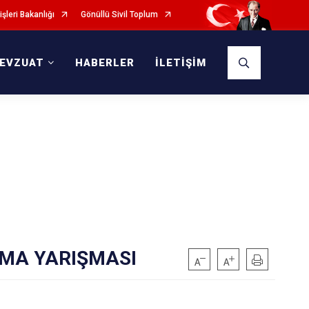
işleri Bakanlığı
Gönüllü Sivil Toplum
EVZUAT
HABERLER
İLETİŞİM
RMA YARIŞMASI