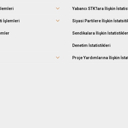
şlemleri
Yabancı STK'lara İlişkin İstatis
ti İşlemleri
Siyasi Partilere İlişkin İstatsiti
lemler
Sendikalara İlişkin İstatistikle
Denetim İstatistikleri
Proje Yardımlarına İlişkin İstat