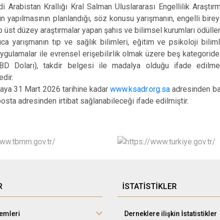
istan Krallığı Kral Salman Uluslararası Engellilik Araştırma 
ın yapılmasının planlandığı, söz konusu yarışmanın, engelli bireyl
p üst düzey araştırmalar yapan şahıs ve bilimsel kurumları ödüllend
şmanın tıp ve sağlık bilimleri, eğitim ve psikoloji bilimleri
uygulamalar ile evrensel erişebilirlik olmak üzere beş kategorid
D Doları), takdir belgesi ile madalya olduğu ifade edilmek
edir.
 31 Mart 2026 tarihine kadar
www.ksadr.org.sa
adresinden baş
posta adresinden irtibat sağlanabileceği ifade edilmiştir.
R
İSTATİSTİKLER
lemleri
Derneklere ilişkin İstatistikler