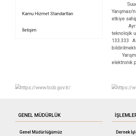
Suudi Arab
Yarışması'n
Kamu Hizmet Standartları
etkiye sahi
Ayrıca yarı
İletişim
teknolojik 
133.333 AB
bildirilmekt
Yarışmaya
elektronik 
GENEL MÜDÜRLÜK
İŞLEMLE
Genel Müdürlüğümüz
Dernek İş