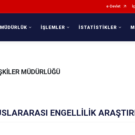
e-Devlet
İç
 MÜDÜRLÜK
İŞLEMLER
İSTATİSTİKLER
M
İŞKİLER MÜDÜRLÜĞÜ
USLARARASI ENGELLİLİK ARAŞTI