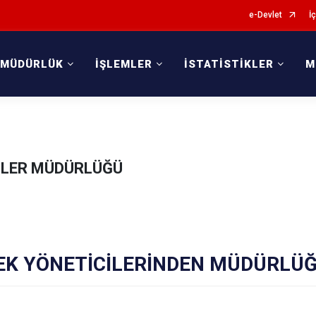
e-Devlet
İç
 MÜDÜRLÜK
İŞLEMLER
İSTATİSTİKLER
M
KİLER MÜDÜRLÜĞÜ
EK YÖNETİCİLERİNDEN MÜDÜRLÜ