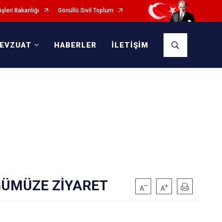
işleri Bakanlığı
Gönüllü Sivil Toplum
EVZUAT
HABERLER
İLETİŞİM
ĞÜMÜZE ZİYARET