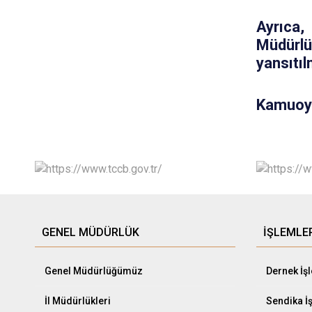
Ayrıca,
Müdürl
yansıtıl
Kamuoyu
GENEL MÜDÜRLÜK
İŞLEMLE
Genel Müdürlüğümüz
Dernek İş
İl Müdürlükleri
Sendika İ