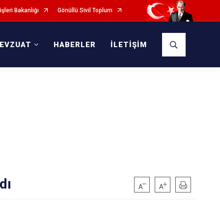
işleri Bakanlığı
Gönüllü Sivil Toplum
EVZUAT
HABERLER
İLETİŞİM
dı