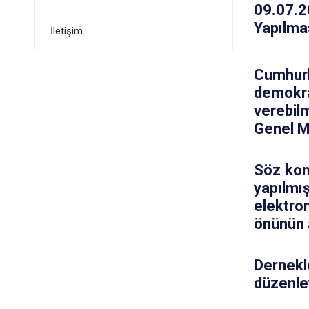
09.07.2
Yapılma
İletişim
Cumhur
demokra
verebilm
Genel Mü
Söz kon
yapılmış
elektro
önünün a
Dernekl
düzenle