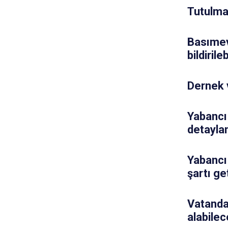
Tutulma 
Basımev
bildirile
Dernek 
Yabancı
detaylan
Yabancı 
şartı get
Vatanda
alabilec