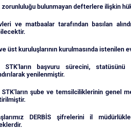
zorunluluğu bulunmayan defterlere ilişkin hük
leri ve matbaalar tarafından basılan alınd
bilecektir.
ve üst kuruluşlarının kurulmasında istenilen 
 STK’ların başvuru sürecini, statüsünü v
dırılarak yenilenmiştir.
STK’ların şube ve temsilciliklerinin genel me
irilmiştir.
şlarımız DERBİS şifrelerini il müdürlükl
eklerdir.