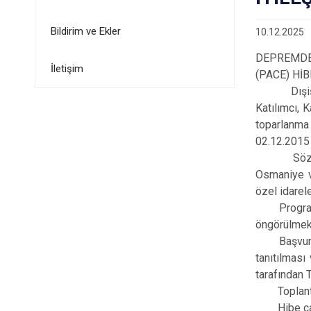
Bildirim ve Ekler
10.12.2025
DEPREMDE 
İletişim
(PACE) Hİ
Dışişleri 
Katılımcı, 
toparlanma 
02.12.2015 t
Söz konusu
Osmaniye ve
özel idarel
Program ka
öngörülmekt
Başvurular 
tanıtılması
tarafından 
Toplantılar
Hibe çağrıs