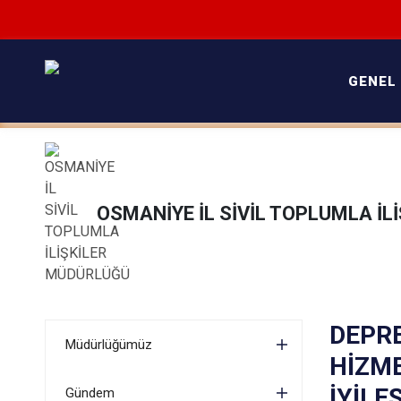
GENEL
OSMANİYE İL SİVİL TOPLUMLA İ
DEPR
Müdürlüğümüz
HİZME
İYİLE
Gündem