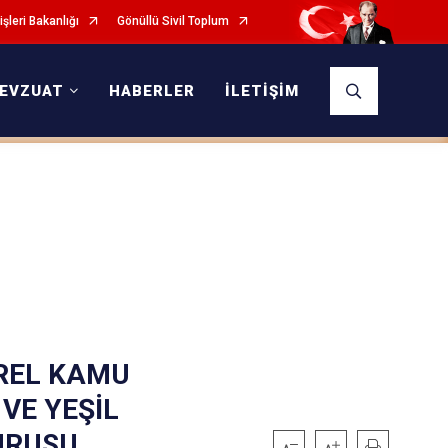
işleri Bakanlığı
Gönüllü Sivil Toplum
EVZUAT
HABERLER
İLETİŞİM
REL KAMU
 VE YEŞİL
YURUSU