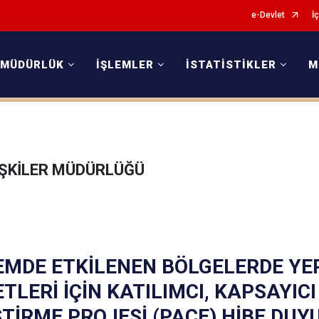
e-Devlet
İç
 MÜDÜRLÜK
İŞLEMLER
İSTATİSTİKLER
M
LİŞKİLER MÜDÜRLÜĞÜ
EMDE ETKİLENEN BÖLGELERDE YE
TLERİ İÇİN KATILIMCI, KAPSAYICI
ŞTİRME PROJESİ (PACE) HİBE DU