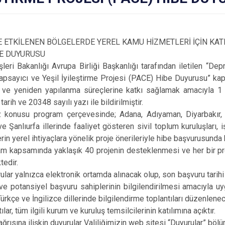
ETKİLENEN BÖLGELERDE YEREL KAMU HİZMETLERİ İÇİN KATIL
BE DUYURUSU
Bakanlığı Avrupa Birliği Başkanlığı tarafından iletilen “Dep
Kapsayıcı ve Yeşil İyileştirme Projesi (PACE) Hibe Duyurusu” ka
ve yeniden yapılanma süreçlerine katkı sağlamak amacıyla 1 Ara
arih ve 20348 sayılı yazı ile bildirilmiştir.
 program çerçevesinde; Adana, Adıyaman, Diyarbakır, Elaz
 Şanlıurfa illerinde faaliyet gösteren sivil toplum kuruluşları, iş
erin yerel ihtiyaçlara yönelik proje önerileriyle hibe başvurusunda 
psamında yaklaşık 40 projenin desteklenmesi ve her bir proj
edir.
yalnızca elektronik ortamda alınacak olup, son başvuru tarihi 16
 ve potansiyel başvuru sahiplerinin bilgilendirilmesi amacıyla uy
Türkçe ve İngilizce dillerinde bilgilendirme toplantıları düzenlene
, tüm ilgili kurum ve kuruluş temsilcilerinin katılımına açıktır.
ına ilişkin duyurular Valiliğimizin web sitesi “Duyurular” bölüm