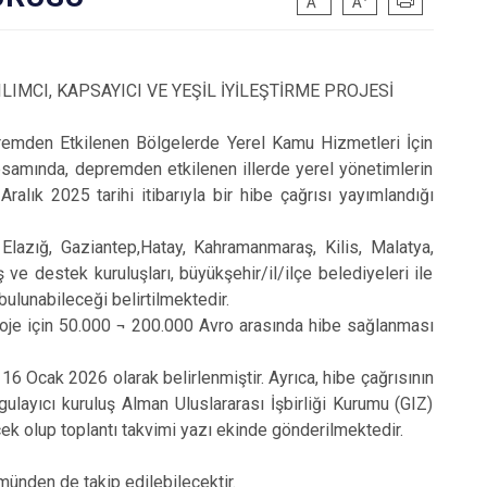
IMCI, KAPSAYICI VE YEŞİL İYİLEŞTİRME PROJESİ
remden Etkilenen Bölgelerde Yerel Kamu Hizmetleri İçin
psamında, depremden etkilenen illerde yerel yönetimlerin
lık 2025 tarihi itibarıyla bir hibe çağrısı yayımlandığı
ığ, Gaziantep,Hatay, Kahramanmaraş, Kilis, Malatya,
 ve destek kuruluşları, büyükşehir/il/ilçe belediyeleri ile
bulunabileceği belirtilmektedir.
e için 50.000 ¬ 200.000 Avro arasında hibe sağlanması
 Ocak 2026 olarak belirlenmiştir. Ayrıca, hibe çağrısının
gulayıcı kuruluş Alman Uluslararası İşbirliği Kurumu (GIZ)
cek olup toplantı takvimi yazı ekinde gönderilmektedir.
ünden de takip edilebilecektir.