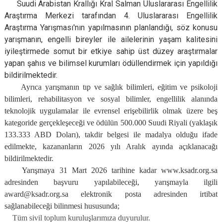
Suudi Arabistan Krallığı Kral Salman Uluslararası Engellilik
Araştırma Merkezi tarafından 4. Uluslararası Engellilik
Araştırma Yarışması'nın yapılmasının planlandığı, söz konusu
yarışmanın, engelli bireyler ile ailelerinin yaşam kalitesini
iyileştirmede somut bir etkiye sahip üst düzey araştırmalar
yapan şahıs ve bilimsel kurumları ödüllendirmek için yapıldığı
bildirilmektedir.
Ayrıca yarışmanın tıp ve sağlık bilimleri, eğitim ve psikoloji
bilimleri, rehabilitasyon ve sosyal bilimler, engellilik alanında
teknolojik uygulamalar ile evrensel erişebilirlik olmak üzere beş
kategoride gerçekleşeceği ve ödülün 500.000 Suudi Riyali (yaklaşık
133.333 ABD Doları), takdir belgesi ile madalya olduğu ifade
edilmekte, kazananların 2026 yılı Aralık ayında açıklanacağı
bildirilmektedir.
Yarışmaya 31 Mart 2026 tarihine kadar www.ksadr.org.sa
adresinden başvuru yapılabileceği, yarışmayla ilgili
award@ksadr.org.sa elektronik posta adresinden irtibat
sağlanabileceği bilinmesi hususunda;
Tüm sivil toplum kuruluşlarımıza duyurulur.