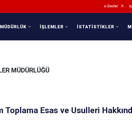
e-Devlet
İç
 MÜDÜRLÜK
İŞLEMLER
İSTATİSTİKLER
M
KİLER MÜDÜRLÜĞÜ
m Toplama Esas ve Usulleri Hakkın