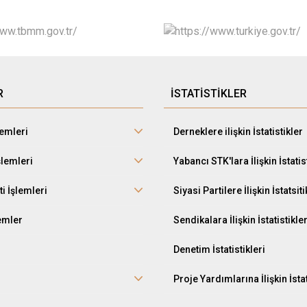
R
İSTATİSTİKLER
lemleri
Derneklere ilişkin İstatistikler
şlemleri
Yabancı STK'lara İlişkin İstatis
ti İşlemleri
Siyasi Partilere İlişkin İstatsiti
lemler
Sendikalara İlişkin İstatistikle
Denetim İstatistikleri
Proje Yardımlarına İlişkin İstat