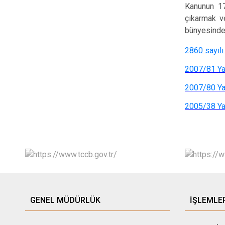
Kanunun 17
çıkarmak ve
bünyesinde b
2860 sayıl
2007/81 Y
2007/80 Ya
2005/38 Ya
GENEL MÜDÜRLÜK
İŞLEMLE