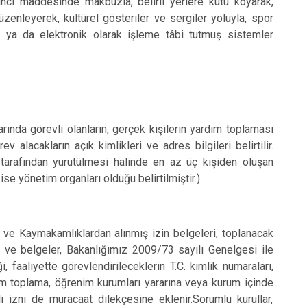
 inci maddesinde makbuzla, belirli yerlere kutu koyarak,
zenleyerek, kültürel gösteriler ve sergiler yoluyla, spor
k ya da elektronik olarak işleme tâbi tutmuş sistemler
arında görevli olanların, gerçek kişilerin yardım toplaması
 alacakların açık kimlikleri ve adres bilgileri belirtilir.
tarafından yürütülmesi halinde en az üç kişiden oluşan
ise yönetim organları olduğu belirtilmiştir.)
lik ve Kaymakamlıklardan alınmış izin belgeleri, toplanacak
i ve belgeler, Bakanlığımız 2009/73 sayılı Genelgesi ile
faaliyette görevlendirileceklerin T.C. kimlik numaraları,
rdım toplama, öğrenim kurumları yararına veya kurum içinde
izni de müracaat dilekçesine eklenir.Sorumlu kurullar,