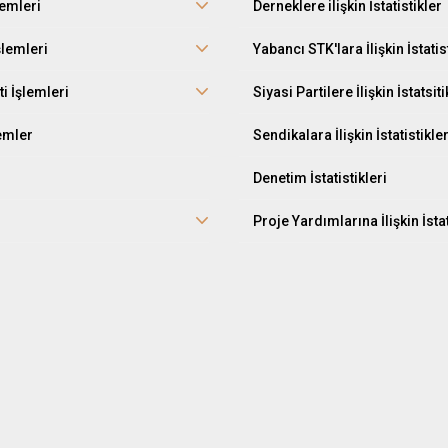
lemleri
Derneklere ilişkin İstatistikler
şlemleri
Yabancı STK'lara İlişkin İstatis
ti İşlemleri
Siyasi Partilere İlişkin İstatsiti
lemler
Sendikalara İlişkin İstatistikle
Denetim İstatistikleri
Proje Yardımlarına İlişkin İstat