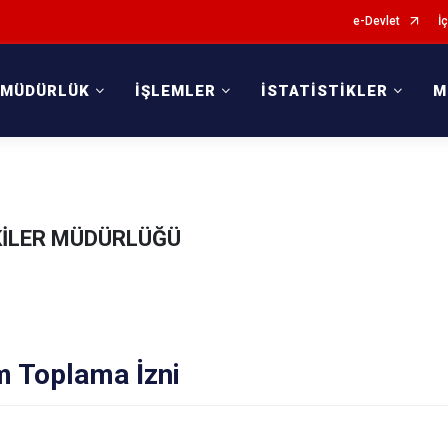
e-Devlet
İç
 MÜDÜRLÜK
İŞLEMLER
İSTATİSTİKLER
M
ŞKİLER MÜDÜRLÜĞÜ
m Toplama İzni