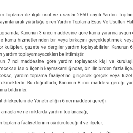
ım toplama ile ilgili usul ve esaslar 2860 sayılı Yardım Topl
yımlanarak yürürlüğe giren Yardım Toplama Esas Ve Usulleri Hak
apsamda, Kanunun 3 üncü maddesine göre kamu yararına uygun ola
e kamu hizmetlerinden bir veya birkaçını gerçekleştirmek veya 
por kulüpleri, gazete ve dergiler yardım toplayabilirler. Kanunun
n yardım toplayamayacakları belirtilmiştir.
un 7 nci maddesine göre yardım toplayacak kişi ve kuruluşlar y
recekse ise o ilçenin kaymakamlığından, bir ilin birden fazla ilçes
cekse, yardım toplama faaliyetine girişecek gerçek veya tüzel ki
rekmektedir. Bu doğrultuda, Kanunun 8 inci maddesi gereği yard
ma bildirirler.
t dilekçelerinde Yönetmeliğin 6 ncı maddesi gereği;
 amaçla ve ne miktarda yardım toplanacağı,
 toplama faaliyetlerinin sürdürüleceği il ve ilçeler,