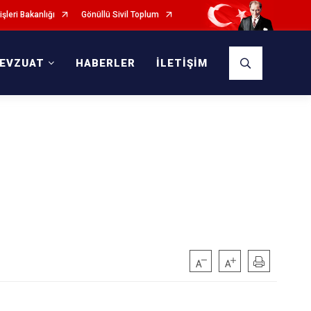
işleri Bakanlığı
Gönüllü Sivil Toplum
EVZUAT
HABERLER
İLETİŞİM