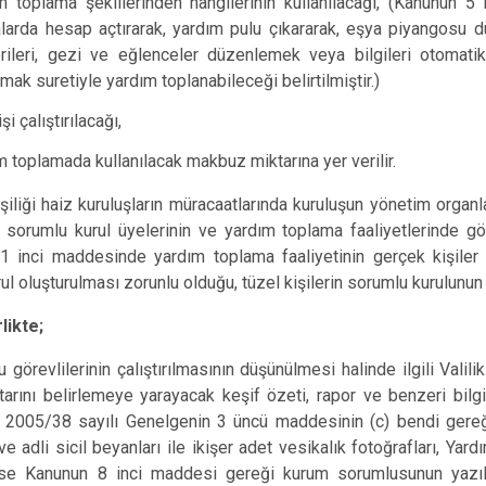
m toplama şekillerinden hangilerinin kullanılacağı, (Kanunun 5
larda hesap açtırarak, yardım pulu çıkararak, eşya piyangosu dü
rileri, gezi ve eğlenceler düzenlemek veya bilgileri otomati
mak suretiyle yardım toplanabileceği belirtilmiştir.)
şi çalıştırılacağı,
m toplamada kullanılacak makbuz miktarına yer verilir.
şiliği haiz kuruluşların müracaatlarında kuruluşun yönetim organl
 sorumlu kurul üyelerinin ve yardım toplama faaliyetlerinde görev
1 inci maddesinde yardım toplama faaliyetinin gerçek kişiler 
ul oluşturulması zorunlu olduğu, tüzel kişilerin sorumlu kurulunun 
likte;
 görevlilerinin çalıştırılmasının düşünülmesi halinde ilgili Vali
arını belirlemeye yarayacak keşif özeti, rapor ve benzeri bilg
n 2005/38 sayılı Genelgenin 3 üncü maddesinin (c) bendi gereği, 
e adli sicil beyanları ile ikişer adet vesikalık fotoğrafları, Ya
ise Kanunun 8 inci maddesi gereği kurum sorumlusunun yazılı 