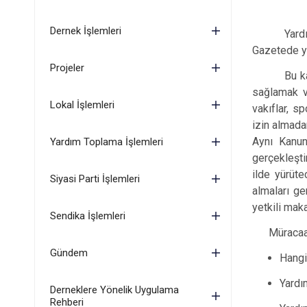
Dernek İşlemleri
Yard
Gazetede ya
Projeler
Bu k
sağlamak v
Lokal İşlemleri
vakıflar, s
izin almada
Aynı Kanun
Yardım Toplama İşlemleri
gerçekleşti
ilde yürüte
Siyasi Parti İşlemleri
almaları ge
yetkili maka
Sendika İşlemleri
Müracaa
Gündem
Hangi
Yardım
Derneklere Yönelik Uygulama
Rehberi