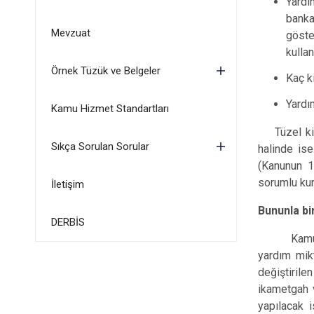
Yardı
banka
Mevzuat
göste
kullan
Örnek Tüzük ve Belgeler
Kaç ki
Yardı
Kamu Hizmet Standartları
Tüzel ki
Sıkça Sorulan Sorular
halinde ise
(Kanunun 1
sorumlu kur
İletişim
Bununla bir
DERBİS
Kamu
yardım mikt
değiştirile
ikametgah v
yapılacak 