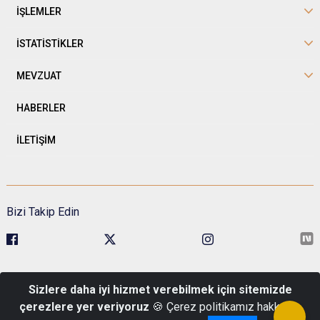
İŞLEMLER
İSTATİSTİKLER
MEVZUAT
HABERLER
İLETİŞİM
Bizi Takip Edin
Sivil Toplumla İlişkiler Genel Müdürlüğü Kavaklıdere Mah. Esat Cad.
Sizlere daha iyi hizmet verebilmek için sitemizde
No:1 Pk: 06680 Çankaya/Ankara
çerezlere yer veriyoruz
🍪 Çerez politikamız hakkında
Telefon : 0 (312) 422 48 00