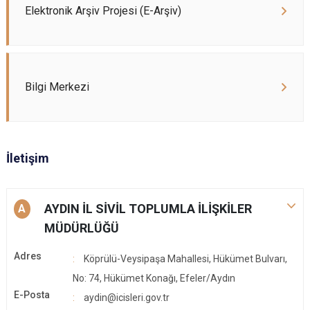
Elektronik Arşiv Projesi (E-Arşiv)
Bilgi Merkezi
İletişim
AYDIN İL SİVİL TOPLUMLA İLİŞKİLER
A
MÜDÜRLÜĞÜ
Adres
Köprülü-Veysipaşa Mahallesi, Hükümet Bulvarı,
No: 74, Hükümet Konağı, Efeler/Aydın
E-Posta
aydin@icisleri.gov.tr