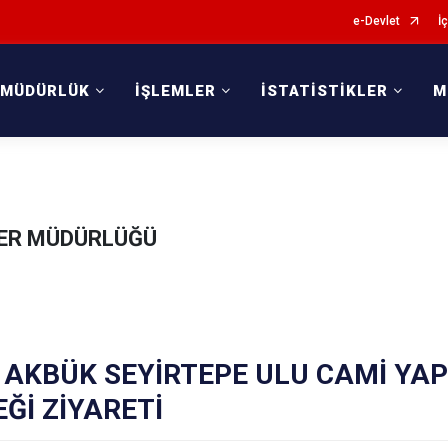
e-Devlet
İç
 MÜDÜRLÜK
İŞLEMLER
İSTATİSTİKLER
M
İLER MÜDÜRLÜĞÜ
M AKBÜK SEYİRTEPE ULU CAMİ YA
Ğİ ZİYARETİ