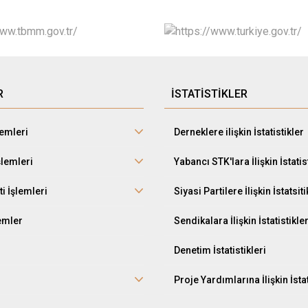
R
İSTATİSTİKLER
lemleri
Derneklere ilişkin İstatistikler
şlemleri
Yabancı STK'lara İlişkin İstatis
ti İşlemleri
Siyasi Partilere İlişkin İstatsiti
lemler
Sendikalara İlişkin İstatistikle
Denetim İstatistikleri
Proje Yardımlarına İlişkin İstat