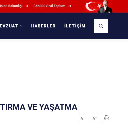
işleri Bakanlığı
Gönüllü Sivil Toplum
EVZUAT
HABERLER
İLETİŞİM
PTIRMA VE YAŞATMA