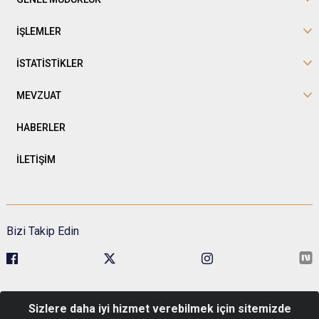
İŞLEMLER
İSTATİSTİKLER
MEVZUAT
HABERLER
İLETİŞİM
Bizi Takip Edin
Sivil Toplumla İlişkiler Genel Müdürlüğü Kavaklıdere Mah. Esat Cad.
Sizlere daha iyi hizmet verebilmek için sitemizde
No:1 Pk: 06680 Çankaya/Ankara