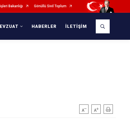
işleri Bakanlığı
Gönüllü Sivil Toplum
EVZUAT
HABERLER
İLETİŞİM