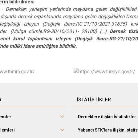
erin bildirilmesi
-
Dernekler, yerleşim yerlerinde meydana gelen değişiklikleri 
ı dışında dernek organlarında meydana gelen değişiklikleri Dern
 değişikliği izleyen (Değişik ibare:RG-21/10/2021-31635) k
rler. (Mülga cümle:RG-30/10/2011- 28100) (…)
Dernek tüzük
genel kurul toplantısını izleyen (Değişik ibare:RG-21/10
nde mülki idare amirliğine bildirilir.
R
İSTATİSTİKLER
lemleri
Derneklere ilişkin İstatistikler
şlemleri
Yabancı STK'lara İlişkin İstatis