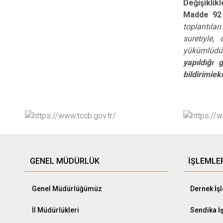
Değişiklikl
Madde 92
toplantılar
suretiyle,
yükümlüdü
yapıldığı 
bildirimieki
GENEL MÜDÜRLÜK
İŞLEMLE
Genel Müdürlüğümüz
Dernek İş
İl Müdürlükleri
Sendika İ