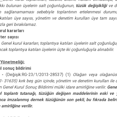
kkı bulunan üyelerin salt çoğunluğunun,
tüzük değişikliği
ve d
n sağlanamaması sebebiyle toplantının ertelenmesi durum
katılan üye sayısı, yönetim ve denetim kurulları üye tam sayıs
la geri bırakılamaz.
rul kararları
ter sayısı
Genel kurul kararları, toplantıya katılan üyelerin salt çoğunluğuy
ancak toplantıya katılan üyelerin üçte iki çoğunluğuyla alınabilir.
Yönetmeliği;
l sonuç bildirimi
 -
(Değişik:RG-23/1/2013-28537) (1)
Olağan veya olağanüstü
 31635) kırk beş gün içinde, yönetim ve denetim kurulları ile di
an Genel Kurul Sonuç Bildirimi mülki idare amirliğine verilir.
Genel
l toplantı tutanağı, tüzüğün değişen maddelerinin eski ve y
ca imzalanmış dernek tüzüğünün son şekli, bu fıkrada belir
amirliğine verilir.