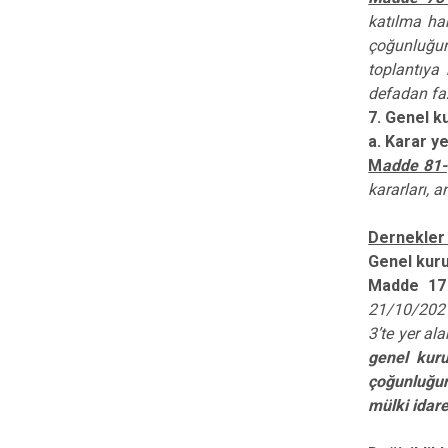
katılma ha
çoğunluğu
toplantıya 
defadan faz
7. Genel ku
a. Karar ye
M
adde 81-
kararları, 
Dernekler 
Genel kuru
Madde 17
21/10/2021-
3’te yer al
genel kuru
çoğunluğun
mülki idare 