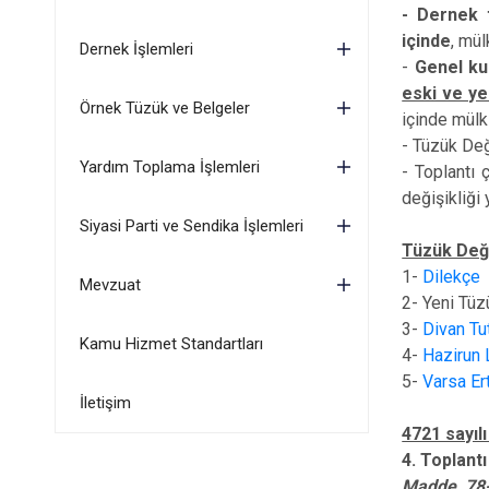
- Dernek t
içinde
, mül
Dernek İşlemleri
-
Genel kur
eski ve ye
Örnek Tüzük ve Belgeler
içinde mülki
- Tüzük Değ
Yardım Toplama İşlemleri
- Toplantı 
değişikliği
Siyasi Parti ve Sendika İşlemleri
Tüzük Deği
1-
Dilekçe
Mevzuat
2- Yeni Tüz
3-
Divan Tu
Kamu Hizmet Standartları
4-
Hazirun 
5-
Varsa Er
İletişim
4721 sayıl
4. Toplantı
Madde 78