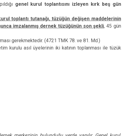
pıldığı
genel kurul toplantısını izleyen kırk beş gün
urul toplantı tutanağı, tüzüğün değişen maddelerinin
luğunca imzalanmış dernek tüzüğünün son şekli
, 45 gün
lması gerekmektedir. (4721 TMK 78. ve 81. Md.)
 kurulu asıl üyelerinin iki katının toplanması ile tüzük
ernek merkezinin bulunduğu yerde yapılır. Genel kurul,