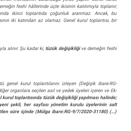
erneğin feshi hâllerinde üçte ikisinin katılımıyla toplanır;
unda ikinci toplantıda çoğunluk aranmaz. Ancak, bu
ının iki katından az olamaz. Genel kurul toplantısı, bir
la alınır. Şu kadar ki,
tüzük değişikliği
ve derneğin feshi
 genel kurul toplantılarını izleyen (Değişik ibare:RG-
ğer organlara seçilen asıl ve yedek üyeleri içeren ve Ek-
 kurul toplantısında tüzük değişikliği yapılması halinde;
eni şekli, her sayfası yönetim kurulu üyelerinin salt
tilen süre içinde (Mülga ibare:RG-9/7/2020-31180) (…)