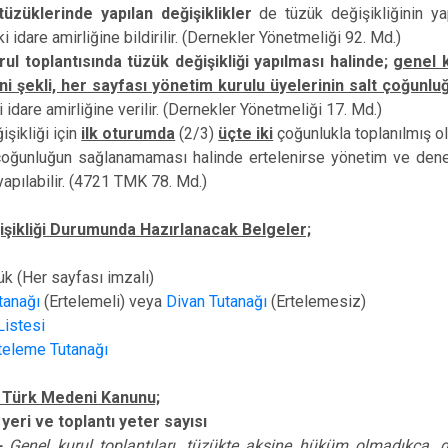
üzüklerinde yapılan değişiklikler
de tüzük değişikliğinin ya
ki idare amirliğine bildirilir. (Dernekler Yönetmeliği 92. Md.)
ul toplantısında tüzük değişikliği yapılması halinde;
genel k
ni şekli, her sayfası yönetim kurulu üyelerinin salt çoğun
 idare amirliğine verilir. (Dernekler Yönetmeliği 17. Md.)
işikliği için
ilk oturumda
(2/3)
üçte iki
çoğunlukla toplanılmış o
çoğunluğun sağlanamaması halinde ertelenirse yönetim ve denetim
 yapılabilir. (4721 TMK 78. Md.)
şikliği Durumunda Hazırlanacak Belgeler;
ük (Her sayfası imzalı)
tanağı
(Ertelemeli) veya
Divan Tutanağı
(Ertelemesiz)
Listesi
teleme Tutanağı
ı Türk Medeni Kanunu;
 yeri ve toplantı yeter sayısı
-
Genel kurul toplantıları, tüzükte aksine hüküm olmadıkça, d