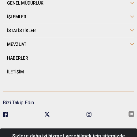
GENEL MÜDÜRLÜK
İŞLEMLER
İSTATİSTİKLER
MEVZUAT
HABERLER
İLETİŞİM
Bizi Takip Edin
Sivil Toplumla İlişkiler Genel Müdürlüğü Kavaklıdere Mah. Esat Cad.
Sizlere daha iyi hizmet verebilmek için sitemizde