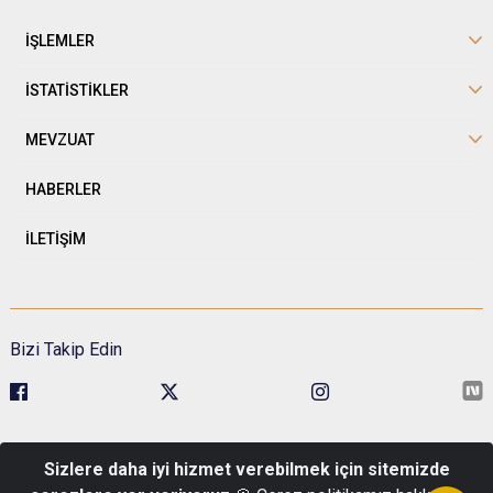
İŞLEMLER
İSTATİSTİKLER
MEVZUAT
HABERLER
İLETİŞİM
Bizi Takip Edin
Sivil Toplumla İlişkiler Genel Müdürlüğü Kavaklıdere Mah. Esat Cad.
Sizlere daha iyi hizmet verebilmek için sitemizde
No:1 Pk: 06680 Çankaya/Ankara