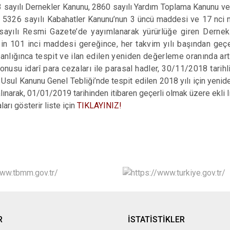
 sayılı Dernekler Kanunu, 2860 sayılı Yardım Toplama Kanunu ve 
n 5326 sayılı
Kabahatler Kanunu’nun 3 üncü maddesi ve 17 nci m
ayılı Resmi Gazete’de yayımlanarak yürürlüğe giren Dernekle
in 101 inci maddesi gereğince, her takvim yılı başından geçe
anlığınca tespit ve ilan edilen yeniden değerleme oranında art
onusu idarî para cezaları ile parasal hadler, 30/11/2018 tari
 Usul Kanunu Genel Tebliği’nde tespit edilen 2018 yılı için yeni
lınarak, 01/01/2019 tarihinden itibaren geçerli olmak üzere ekli lis
ları gösterir liste için
TIKLAYINIZ!
R
İSTATİSTİKLER