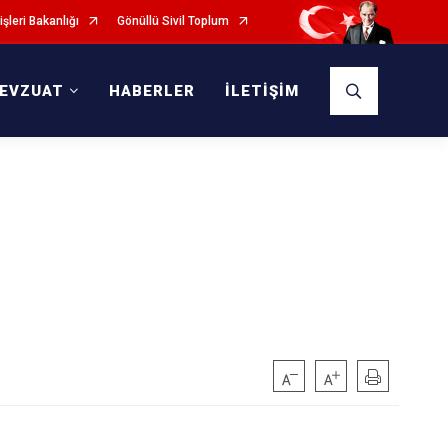
işleri Bakanlığı
Gönüllü Sivil Toplum
EVZUAT
HABERLER
İLETİŞİM