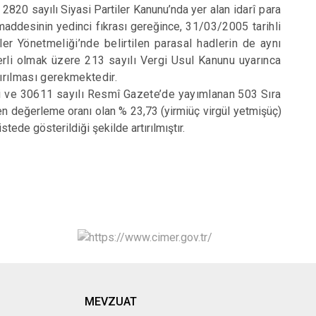
2820 sayılı Siyasi Partiler Kanunu’nda yer alan
idarî para
addesinin yedinci fıkrası gereğince,
31/03/2005 tarihli
r Yönetmeliği’nde belirtilen parasal hadlerin de aynı
rli olmak üzere 213 sayılı Vergi Usul Kanunu uyarınca
ırılması gerekmektedir.
hli ve 30611 sayılı Resmî Gazete’de yayımlanan 503 Sıra
den değerleme oranı olan % 23,73 (yirmiüç virgül yetmişüç)
tede gösterildiği şekilde artırılmıştır.
MEVZUAT