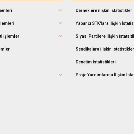
lemleri
Derneklere ilişkin İstatistikler
şlemleri
Yabancı STK'lara İlişkin İstatis
ti İşlemleri
Siyasi Partilere İlişkin İstatsiti
lemler
Sendikalara İlişkin İstatistikle
Denetim İstatistikleri
Proje Yardımlarına İlişkin İstat