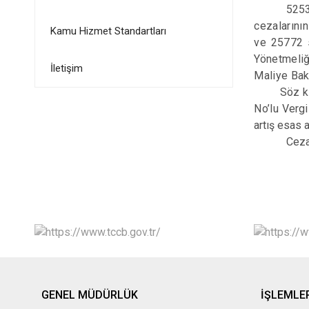
5253
cezalarını
Kamu Hizmet Standartları
ve 25772 s
Yönetmeliğ
İletişim
Maliye Bak
Söz k
No’lu
Vergi
artış esas a
Ceza
GENEL MÜDÜRLÜK
İŞLEMLE