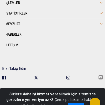
İŞLEMLER
İSTATİSTİKLER
MEVZUAT
HABERLER
İLETİŞİM
Bizi Takip Edin
Sivil Toplumla İlişkiler Genel Müdürlüğü Kavaklıdere Mah. Esat Cad.
Sizlere daha iyi hizmet verebilmek için sitemizde
No:1 Pk: 06680 Çankaya/Ankara
çerezlere yer veriyoruz
🍪 Çerez politikamız hakkında
Telefon : 0 (312) 422 48 00