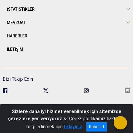
İSTATİSTİKLER
MEVZUAT
HABERLER
İLETİŞİM
Bizi Takip Edin
Sivil Toplumla İlişkiler Genel Müdürlüğü Kavaklıdere Mah. Esat Cad.
Sizlere daha iyi hizmet verebilmek için sitemizde
No:1 Pk: 06680 Çankaya/Ankara
çerezlere yer veriyoruz
🍪 Çerez politikamız hakkında
Telefon : 0 (312) 422 48 00
bilgi edinmek için
tıklayınız
Kabul et
© Türkiye Cumhuriyeti İçişleri Bakanlığı