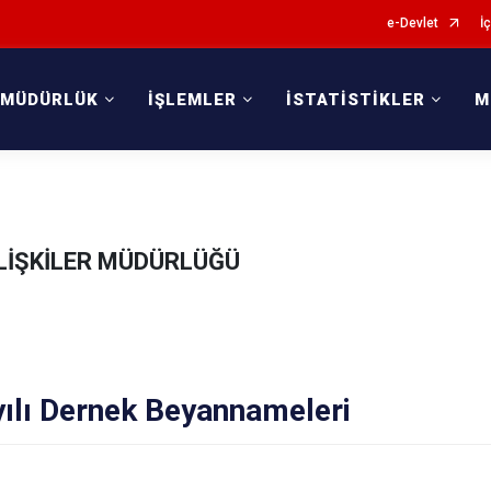
e-Devlet
İç
 MÜDÜRLÜK
İŞLEMLER
İSTATİSTİKLER
M
İLİŞKİLER MÜDÜRLÜĞÜ
yılı Dernek Beyannameleri