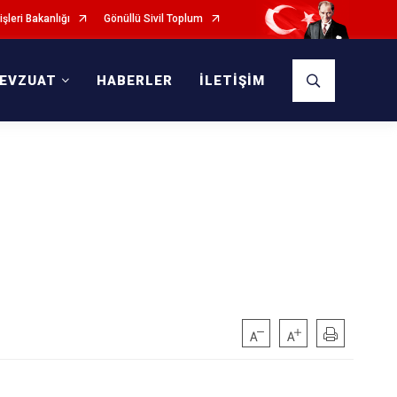
işleri Bakanlığı
Gönüllü Sivil Toplum
EVZUAT
HABERLER
İLETİŞİM