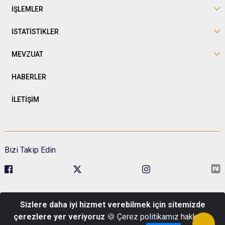
İŞLEMLER
İSTATİSTİKLER
MEVZUAT
HABERLER
İLETİŞİM
Bizi Takip Edin
Sivil Toplumla İlişkiler Genel Müdürlüğü Kavaklıdere Mah. Esat Cad.
Sizlere daha iyi hizmet verebilmek için sitemizde
No:1 Pk: 06680 Çankaya/Ankara
çerezlere yer veriyoruz
🍪 Çerez politikamız hakkında
Telefon : 0 (312) 422 48 00