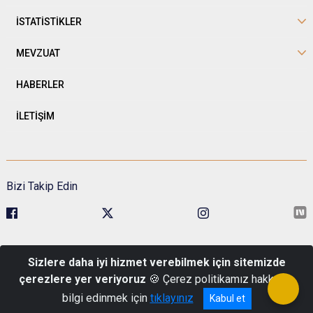
İSTATİSTİKLER
MEVZUAT
HABERLER
İLETİŞİM
Bizi Takip Edin
Sivil Toplumla İlişkiler Genel Müdürlüğü Kavaklıdere Mah. Esat Cad.
Sizlere daha iyi hizmet verebilmek için sitemizde
No:1 Pk: 06680 Çankaya/Ankara
çerezlere yer veriyoruz
🍪 Çerez politikamız hakkında
Telefon : 0 (312) 422 48 00
bilgi edinmek için
tıklayınız
Kabul et
© Türkiye Cumhuriyeti İçişleri Bakanlığı