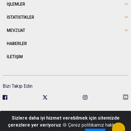
İŞLEMLER
İSTATİSTİKLER
MEVZUAT
HABERLER
İLETİŞİM
Bizi Takip Edin
Sivil Toplumla İlişkiler Genel Müdürlüğü Kavaklıdere Mah. Esat Cad.
Sizlere daha iyi hizmet verebilmek için sitemizde
No:1 Pk: 06680 Çankaya/Ankara
çerezlere yer veriyoruz
🍪 Çerez politikamız hakkında
Telefon : 0 (312) 422 48 00