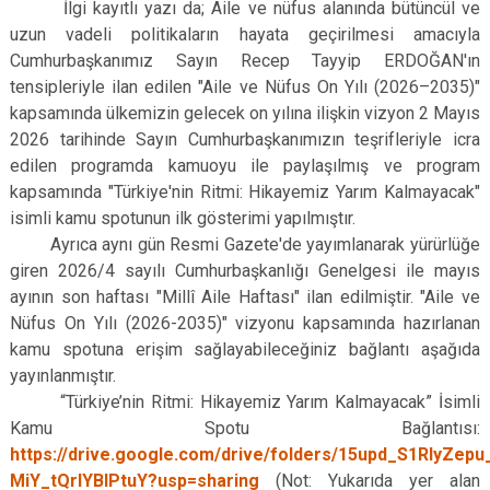
İlgi kayıtlı yazı da; Aile ve nüfus alanında bütüncül ve
uzun vadeli politikaların hayata geçirilmesi amacıyla
Cumhurbaşkanımız Sayın Recep Tayyip ERDOĞAN'ın
tensipleriyle ilan edilen "Aile ve Nüfus On Yılı (2026–2035)"
kapsamında ülkemizin gelecek on yılına ilişkin vizyon 2 Mayıs
2026 tarihinde Sayın Cumhurbaşkanımızın teşrifleriyle icra
edilen programda kamuoyu ile paylaşılmış ve program
kapsamında "Türkiye'nin Ritmi: Hikayemiz Yarım Kalmayacak"
isimli kamu spotunun ilk gösterimi yapılmıştır.
Ayrıca aynı gün Resmi Gazete'de yayımlanarak yürürlüğe
giren 2026/4 sayılı Cumhurbaşkanlığı Genelgesi ile mayıs
ayının son haftası "Millî Aile Haftası" ilan edilmiştir. "Aile ve
Nüfus On Yılı (2026-2035)" vizyonu kapsamında hazırlanan
kamu spotuna erişim sağlayabileceğiniz bağlantı aşağıda
yayınlanmıştır.
“Türkiye’nin Ritmi: Hikayemiz Yarım Kalmayacak” İsimli
Kamu Spotu Bağlantısı:
https://drive.google.com/drive/folders/15upd_S1RlyZep
MiY_tQrlYBIPtuY?usp=sharing
(Not: Yukarıda yer alan