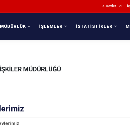
e-Devlet
İç
 MÜDÜRLÜK
İŞLEMLER
İSTATİSTİKLER
M
LİŞKİLER MÜDÜRLÜĞÜ
lerimiz
evlerimiz