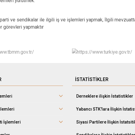
şlemleri yürütmek.
 ve sendikalar ile ilgili iş ve işlemleri yapmak, İlgili mevzuatta 
er görevleri yapmaktır
R
İSTATİSTİKLER
lemleri
Derneklere ilişkin İstatistikler
şlemleri
Yabancı STK'lara İlişkin İstatis
ti İşlemleri
Siyasi Partilere İlişkin İstatsiti
lemler
Sendikalara İlişkin İstatistikle