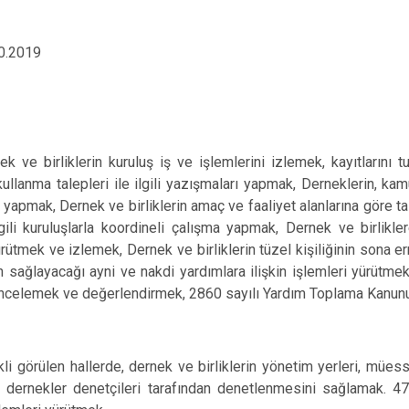
0.2019
ek ve birliklerin kuruluş iş ve işlemlerini izlemek, kayıtlarını
kullanma talepleri ile ilgili yazışmaları yapmak, Derneklerin, kamu
 yapmak, Dernek ve birliklerin amaç ve faaliyet alanlarına göre tas
gili kuruluşlarla koordineli çalışma yapmak, Dernek ve birlikler
ürütmek ve izlemek, Dernek ve birliklerin tüzel kişiliğinin sona er
n sağlayacağı ayni ve nakdi yardımlara ilişkin işlemleri yürütme
 incelemek ve değerlendirmek, 2860 sayılı Yardım Toplama Kanunu’na
ülen hallerde, dernek ve birliklerin yönetim yerleri, müessesel
in dernekler denetçileri tarafından denetlenmesini sağlamak.