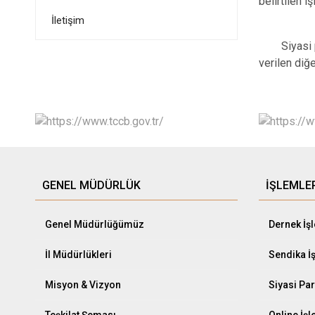
belirtilen i
İletişim
Siyasi parti
verilen diğ
GENEL MÜDÜRLÜK
İŞLEMLE
Genel Müdürlüğümüz
Dernek İş
İl Müdürlükleri
Sendika İ
Misyon & Vizyon
Siyasi Par
Teşkilat Şeması
Online İş