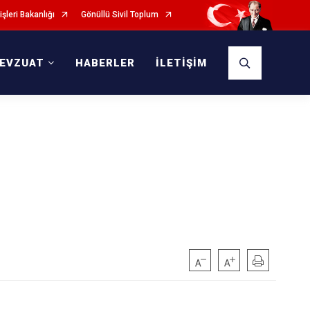
işleri Bakanlığı
Gönüllü Sivil Toplum
EVZUAT
HABERLER
İLETİŞİM