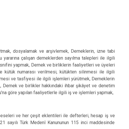
 tutmak, dosyalamak ve arşivlemek, Derneklerin, izne tabi
 yararına çalışan derneklerden sayılma talepleri ile ilgili
nifini yapmak, Dernek ve birliklerin faaliyetleri ve üyeleri
e kütük numarası verilmesi, kütükten silinmesi ile ilgili
mesi ve tasfiyesi ile ilgili işlemleri yürütmek, Derneklerin
k, Dernek ve birlikler hakkındaki ihbar şikâyet ve denetim
 göre yapılan faaliyetlerle ilgili iş ve işlemleri yapmak,
eri ve her çeşit eklentileri ile defterleri, hesap iş ve
 4721 sayılı Türk Medenî Kanununun 115 inci maddesinde