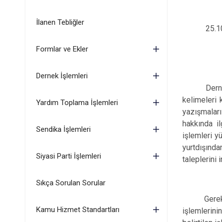
İlanen Tebliğler
25.1
Formlar ve Ekler
Dernek İşlemleri
Dern
kelimeleri 
Yardım Toplama İşlemleri
yazışmaları
hakkında il
Sendika İşlemleri
işlemleri y
yurtdışında
Siyasi Parti İşlemleri
taleplerini
Sıkça Sorulan Sorular
Gerekli gör
Kamu Hizmet Standartları
işlemlerin