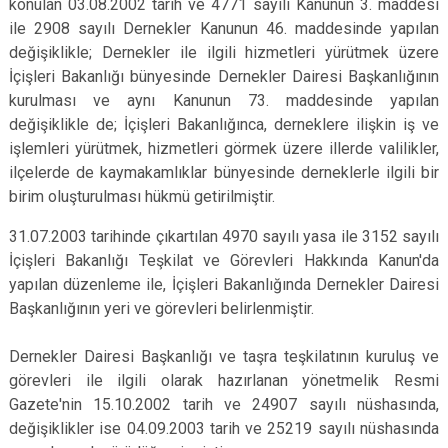
konulan 03.08.2002 tarih ve 4771 sayılı Kanunun 3. maddesi
ile 2908 sayılı Dernekler Kanunun 46. maddesinde yapılan
değişiklikle; Dernekler ile ilgili hizmetleri yürütmek üzere
İçişleri Bakanlığı bünyesinde Dernekler Dairesi Başkanlığının
kurulması ve aynı Kanunun 73. maddesinde yapılan
değişiklikle de; İçişleri Bakanlığınca, derneklere ilişkin iş ve
işlemleri yürütmek, hizmetleri görmek üzere illerde valilikler,
ilçelerde de kaymakamlıklar bünyesinde derneklerle ilgili bir
birim oluşturulması hükmü getirilmiştir.
31.07.2003 tarihinde çıkartılan 4970 sayılı yasa ile 3152 sayılı
İçişleri Bakanlığı Teşkilat ve Görevleri Hakkında Kanun'da
yapılan düzenleme ile, İçişleri Bakanlığında Dernekler Dairesi
Başkanlığının yeri ve görevleri belirlenmiştir.
Dernekler Dairesi Başkanlığı ve taşra teşkilatının kuruluş ve
görevleri ile ilgili olarak hazırlanan yönetmelik Resmi
Gazete'nin 15.10.2002 tarih ve 24907 sayılı nüshasında,
değişiklikler ise 04.09.2003 tarih ve 25219 sayılı nüshasında