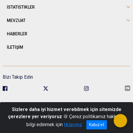
İSTATİSTİKLER
MEVZUAT
HABERLER
İLETİŞİM
Bizi Takip Edin
Sivil Toplumla İlişkiler Genel Müdürlüğü Kavaklıdere Mah. Esat Cad.
Sizlere daha iyi hizmet verebilmek için sitemizde
No:1 Pk: 06680 Çankaya/Ankara
çerezlere yer veriyoruz
🍪 Çerez politikamız hakkında
Telefon : 0 (312) 422 48 00
bilgi edinmek için
tıklayınız
Kabul et
© Türkiye Cumhuriyeti İçişleri Bakanlığı