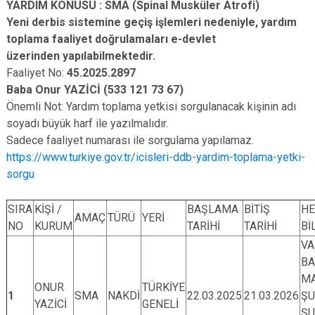
YARDIM KONUSU : SMA (Spinal Musküler Atrofi)
Yeni derbis sistemine geçiş işlemleri nedeniyle, yardım
toplama faaliyet doğrulamaları e-devlet
üzerinden yapılabilmektedir.
Faaliyet No:
45.2025.2897
Baba Onur YAZİCİ (533 121 73 67)
Önemli Not: Yardım toplama yetkisi sorgulanacak kişinin adı
soyadı büyük harf ile yazılmalıdır.
Sadece faaliyet numarası ile sorgulama yapılamaz.
https://www.turkiye.gov.tr/icisleri-ddb-yardim-toplama-yetki-
sorgu
SIRA
KİŞİ /
BAŞLAMA
BİTİŞ
H
AMAÇ
TÜRÜ
YERİ
NO
KURUM
TARİHİ
TARİHİ
Bİ
VA
BA
MA
ONUR
TÜRKİYE
1
SMA
NAKDİ
22.03.2025
21.03.2026
ŞU
YAZİCİ
GENELİ
ŞU