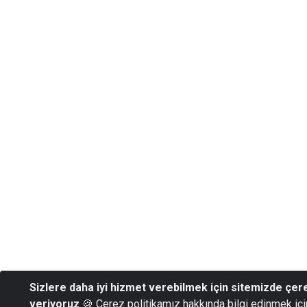
Sizlere daha iyi hizmet verebilmek için sitemizde çer
veriyoruz
🍪 Çerez politikamız hakkında bilgi edinmek iç