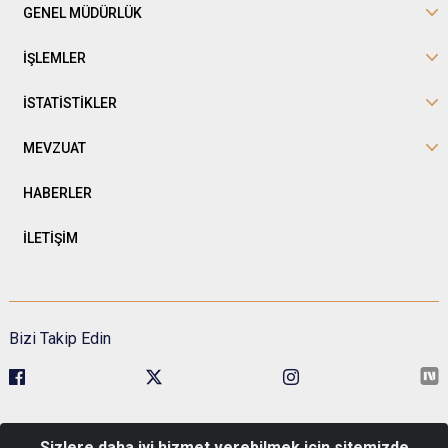
GENEL MÜDÜRLÜK
İŞLEMLER
İSTATİSTİKLER
MEVZUAT
HABERLER
İLETİŞİM
Bizi Takip Edin
Sivil Toplumla İlişkiler Genel Müdürlüğü Kavaklıdere Mah. Esat Cad.
Sizlere daha iyi hizmet verebilmek için sitemizde