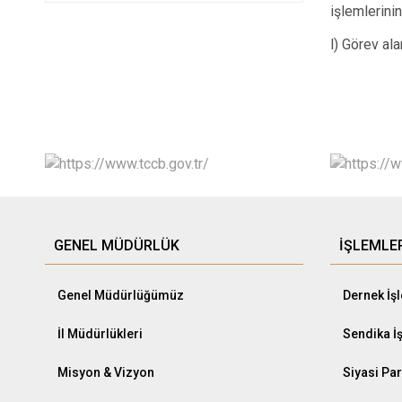
işlemlerini
l) Görev al
GENEL MÜDÜRLÜK
İŞLEMLE
Genel Müdürlüğümüz
Dernek İş
İl Müdürlükleri
Sendika İ
Misyon & Vizyon
Siyasi Par