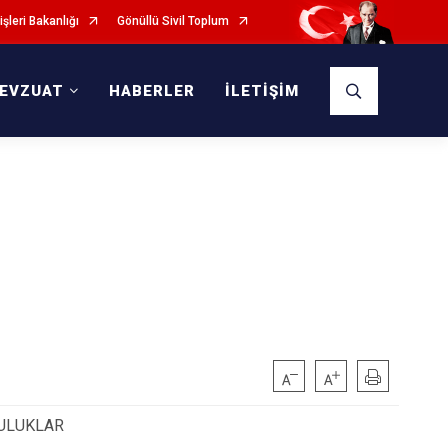
işleri Bakanlığı
Gönüllü Sivil Toplum
EVZUAT
HABERLER
İLETİŞİM
LULUKLAR