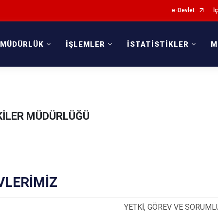
e-Devlet
İç
 MÜDÜRLÜK
İŞLEMLER
İSTATİSTİKLER
M
ŞKİLER MÜDÜRLÜĞÜ
VLERİMİZ
YETKİ, GÖREV VE SORUM