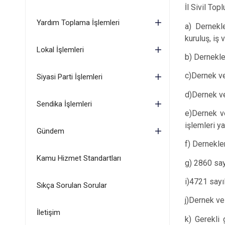
İl Sivil Top
Yardım Toplama İşlemleri
a) Dernekle
kuruluş, iş
Lokal İşlemleri
b) Dernekler
c)Dernek ve 
Siyasi Parti İşlemleri
d)Dernek ve
Sendika İşlemleri
e)Dernek ve 
işlemleri y
Gündem
f) Dernekle
Kamu Hizmet Standartları
g) 2860 say
i)4721 sayı
Sıkça Sorulan Sorular
j)Dernek ve
İletişim
k) Gerekli 