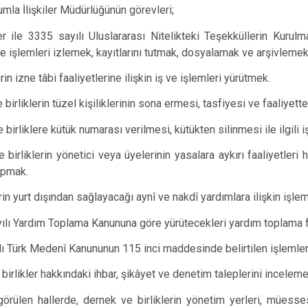
lumla İlişkiler Müdürlüğünün görevleri;
r ile 3335 sayılı Uluslararası Nitelikteki Teşekküllerin Kurul
 ve işlemleri izlemek, kayıtlarını tutmak, dosyalamak ve arşivlemek
in izne tâbi faaliyetlerine ilişkin iş ve işlemleri yürütmek.
birliklerin tüzel kişiliklerinin sona ermesi, tasfiyesi ve faaliyette
 birliklere kütük numarası verilmesi, kütükten silinmesi ile ilgili
birliklerin yönetici veya üyelerinin yasalara aykırı faaliyetleri ha
apmak.
rin yurt dışından sağlayacağı aynî ve nakdî yardımlara ilişkin işle
ılı Yardım Toplama Kanununa göre yürütecekleri yardım toplama faal
lı Türk Medenî Kanununun 115 inci maddesinde belirtilen işlemler
 birlikler hakkındaki ihbar, şikâyet ve denetim taleplerini incele
görülen hallerde, dernek ve birliklerin yönetim yerleri, müesses