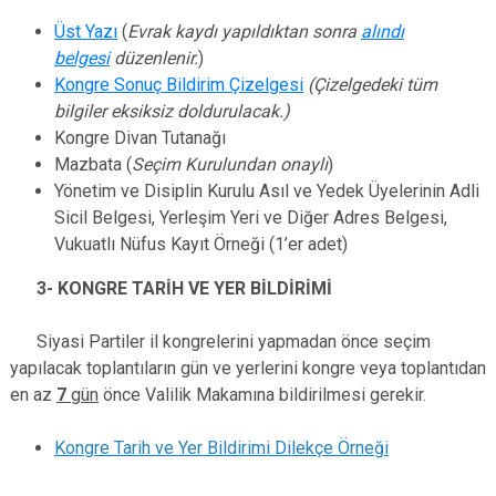
Üst Yazı
(
Evrak kaydı yapıldıktan sonra
alındı
belgesi
düzenlenir.
)
Kongre Sonuç Bildirim Çizelgesi
(Çizelgedeki tüm
bilgiler eksiksiz doldurulacak.)
Kongre Divan Tutanağı
Mazbata (
Seçim Kurulundan onaylı
)
Yönetim ve Disiplin Kurulu Asıl ve Yedek Üyelerinin
Adli
Sicil Belgesi, Yerleşim Yeri ve Diğer Adres Belgesi,
Vukuatlı Nüfus Kayıt Örneği (1’er adet)
3- KONGRE TARİH VE YER BİLDİRİMİ
Siyasi Partiler il kongrelerini yapmadan önce seçim
yapılacak toplantıların gün ve yerlerini kongre veya toplantıdan
en az
7
gün
önce Valilik Makamına bildirilmesi gerekir.
Kongre Tarih ve Yer Bildirimi Dilekçe Örneği