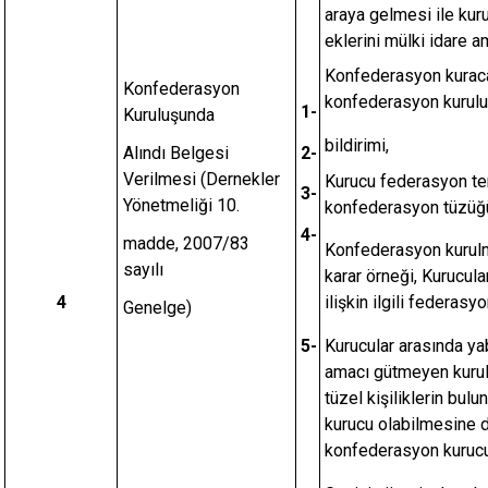
araya gelmesi ile kuru
eklerini mülki idare am
Konfederasyon kuraca
Konfederasyon
konfederasyon kurul
1-
Kuruluşunda
bildirimi,
Alındı Belgesi
2-
Verilmesi (Dernekler
Kurucu federasyon tem
3-
Yönetmeliği 10.
konfederasyon tüzüğ
4-
madde, 2007/83
Konfederasyon kurulm
sayılı
karar örneği, Kurucul
4
ilişkin ilgili federasy
Genelge)
5-
Kurucular arasında ya
amacı gütmeyen kurulu
tüzel kişiliklerin bul
kurucu olabilmesine dai
konfederasyon kurucul