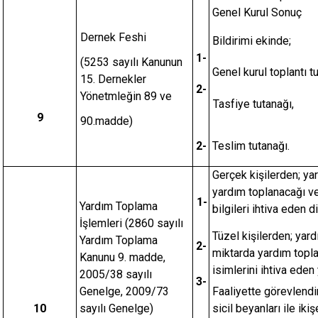
Genel Kurul Sonuç
Dernek Feshi
Bildirimi ekinde;
1-
(5253 sayılı Kanunun
Genel kurul toplantı t
15. Dernekler
2-
Yönetmleğin 89 ve
Tasfiy
9
90.madde)
2-
Teslim tutanağı.
Gerçek kişilerden; ya
yardım toplanacağı ve 
1-
Yardım Toplama
bilgileri ihtiva eden d
İşlemleri (2860 sayılı
Tüzel kişilerden; yard
Yardım Toplama
2-
miktarda yardım topla
Kanunu 9. madde,
isimlerini ihtiva eden
2005/38 sayılı
3-
Genelge, 2009/73
Faaliyette görevlendir
10
sayılı Genelge)
sicil beyanları ile iki