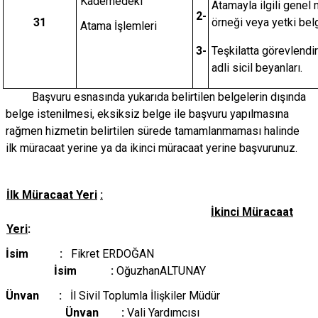
Kademedeki
Atamayla ilgili genel
2-
31
örneği veya yetki bel
Atama İşlemleri
3-
Teşkilatta görevlendir
adli sicil beyanları.
Başvuru esnasında yukarıda belirtilen belgelerin dışında
belge istenilmesi, eksiksiz belge ile başvuru yapılmasına
rağmen hizmetin belirtilen sürede tamamlanmaması halinde
ilk müracaat yerine ya da ikinci müracaat yerine başvurunuz.
İlk Müracaat Yeri
:
İkinci Müracaat
Yeri
:
İsim :
Fikret ERDOĞAN
İsim :
OğuzhanALTUNAY
Ünvan :
İl Sivil Toplumla İlişkiler Müdür
Ünvan :
Vali Yardımcısı