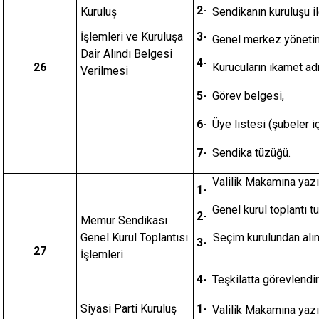
2-
Kuruluş
Sendikanın kuruluşu il
İşlemleri ve Kuruluşa
3-
Genel merkez yönetim 
Dair Alındı Belgesi
4-
26
Kurucuların ikamet ad
Verilmesi
5-
Görev belgesi,
6-
Üye listesi (şubeler iç
7-
Sendika tüzüğü.
Valilik Makamına yazı
1-
Genel kurul toplantı tu
2-
Memur Sendikası
Genel Kurul Toplantısı
Seçim kurulu
3-
27
İşlemleri
4-
Teşkilatta görevlendir
Siyasi Parti Kuruluş
1-
Valilik Makamına yazı