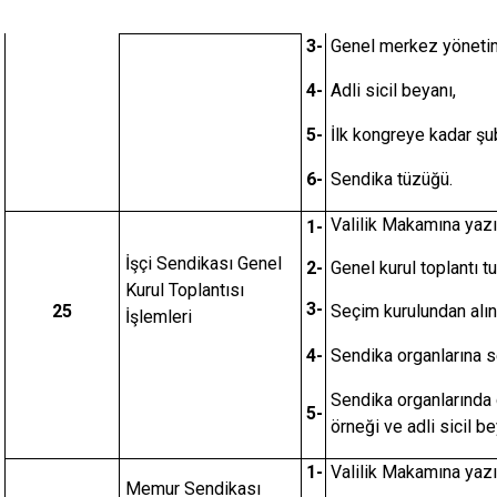
3-
Genel merkez yönetim 
4-
Adli sicil beyanı,
5-
İlk kongreye kadar şu
6-
Sendika tüzüğü.
Valilik Makamına yazı
1-
İşçi Sendikası Genel
2-
Genel kurul toplantı tu
Kurul Toplantısı
3-
25
Seçim kurulundan alı
İşlemleri
4-
Sendika organlarına se
Sendika organlarında g
5-
örneği ve adli sicil be
1-
Valilik Makamına yazıl
Memur Sendikası