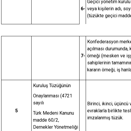
Geçici yönetim kurulu 
6-
veya kişilerin adı, soy
(tüzükte geçici madd
Konfederasyon merkez
açılması durumunda, ka
7-
örneği (mesken ve işy
sahiplerinin tamamının
kararın örneği, iş hanl
Kuruluş Tüzüğünün
Onaylanması (4721
sayılı
Birinci, ikinci, üçünc
5
evraklarla birlikte te
Türk Medeni Kanunu
imzalanmış tüzük.
madde 60/2,
Dernekler Yönetmeliği