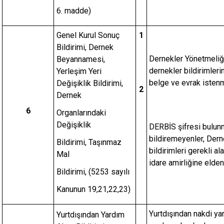
6. madde)
Genel Kurul Sonuç
1
Bildirimi, Dernek
Dernekler Yönetmeliğ
Beyannamesi,
dernekler bildirimleri
Yerleşim Yeri
belge ve evrak isten
Değişiklik Bildirimi,
2
Dernek
6
Organlarındaki
Değişiklik
DERBİS şifresi bulunm
bildiremeyenler, Der
Bildirimi, Taşınmaz
bildirimleri gerekli a
Mal
idare amirliğine elden
Bildirimi, (5253 sayılı
Kanunun 19,21,22,23)
Yurtdışından nakdi yar
Yurtdışından Yardım