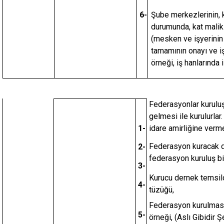
6-
Şube merkezlerinin, 
durumunda, kat malikle
(mesken ve işyerinin 
tamamının onayı ve işy
örneği, iş hanlarında 
Federasyonlar kuruluş
gelmesi ile kurulurlar
1-
idare amirliğine verme
Federasyon kuracak d
2-
federasyon kuruluş bil
3-
Kurucu dernek temsilc
4-
tüzüğü,
Federasyon kurulması
5-
örneği, (Aslı Gibidir Ş