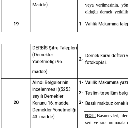
Madde)
veya verilmesinin, yön
olduğu dernek yetkililer
19
1-
Valilik Makamına tale
DERBİS Şifre Talepleri
(Dernekler
Dernek karar defteri v
2-
Yönetmeliği 96.
fotokopisi,
madde)
Alındı Belgelerinin
1-
Valilik Makamına yazı
İncelenmesi ((5253
2-
Teslim-tesellüm belg
sayılı Dernekler
20
3-
Kanunu 16. madde,
Basılı makbuz örnekle
Dernekler Yönetmeliği
NOT:
Basımevleri, der
43. madde)
seri ve sıra numaralar