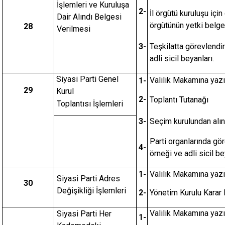
İşlemleri ve Kuruluşa
2-
İl örgütü kuruluşu için
Dair Alındı Belgesi
örgütünün yetki belge
28
Verilmesi
3-
Teşkilatta görevlendir
adli sicil beyanları.
Siyasi Parti Genel
Valilik Makamına yazı
1-
29
Kurul
2-
Toplantı Tutanağı
Toplantısı İşlemleri
3-
Seçim kurulundan alı
Parti organlarında gör
4-
örneği ve adli sicil be
1-
Valilik Makamına yazıl
Siyasi Parti Adres
30
Değişikliği İşlemleri
2-
Yönetim Kurulu Karar
Valilik Makamına yazı
Siyasi Parti Her
1-