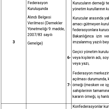
Federasyon
Kurucuların derneği te
Kuruluşunda
yönetim kurullarının k
Alındı Belgesi
Kurucular arasında ya
Verilmesi (Dernekler
amacı gütmeyen kurulu
Yönetmeliği 9. madde,
federasyonlara kurucu
2007/83 sayılı
Bakanlığınca izin ver
3
imzalanmış yazılı bey
Genelge)
Geçici yönetim kurulu 
6-
veya kişilerin adı, soy
veya yazı,
Federasyon merkezini
açılması durumunda, ka
7-
örneği (mesken ve işy
sahiplerinin tamamının
kararın örneği, iş hanl
Konfederasyonlar kuru