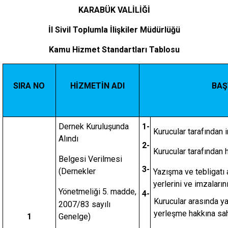
KARABÜK VALİLİĞİ
İl Sivil Toplumla İlişkiler Müdürlüğü
Kamu Hizmet Standartları Tablosu
SIRA NO
HİZMETİN ADI
BAŞ
Dernek Kuruluşunda
1-
Kurucular tarafından 
Alındı
2-
Kurucular tarafından 
Belgesi Verilmesi
3-
(Dernekler
Yazışma ve tebligatı a
yerlerini ve imzaları
Yönetmeliği 5. madde,
4-
Kurucular arasında ya
2007/83 sayılı
yerleşme hakkına sahi
1
Genelge)