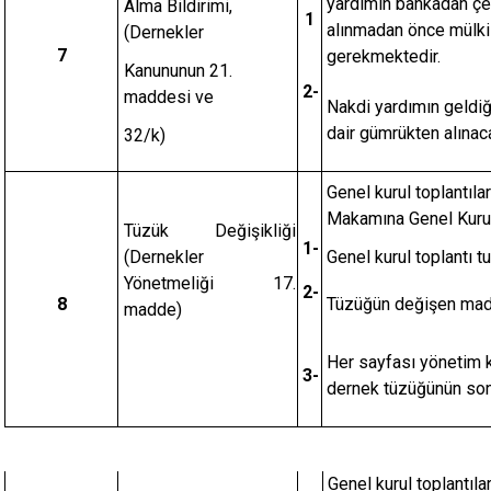
yardımın bankadan çe
Alma Bildirimi,
1
alınmadan önce mülki 
(Dernekler
7
gerekmektedir.
Kanununun 21.
2-
maddesi ve
Nakdi yardımın geldiğ
dair gümrükten alınac
32/k)
Genel kurul toplantılar
Makamına Genel Kurul
Tüzük Değişikliği
1-
(Dernekler
Genel kurul toplantı tu
Yönetmeliği 17.
2-
8
Tüzüğün değişen madde
madde)
Her sayfası yönetim k
3-
dernek tüzüğünün son ş
Genel kurul toplantıla