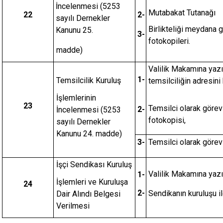
İncelenmesi (5253
Mutabakat Tutanağı
22
2-
sayılı Dernekler
Birlikteliği meydana g
Kanunu 25.
3-
fotokopileri.
madde)
Valilik Makamına yazı
1-
Temsilcilik Kuruluş
temsilciliğin adresini 
İşlemlerinin
23
Temsilci olarak görevl
2-
İncelenmesi (5253
fotokopisi,
sayılı Dernekler
Kanunu 24. madde)
3-
Temsilci olarak görevle
İşçi Sendikası Kuruluş
Valilik Makamına yazı
1-
İşlemleri ve Kuruluşa
24
2-
Sendikanın kuruluşu il
Dair Alındı Belgesi
Verilmesi