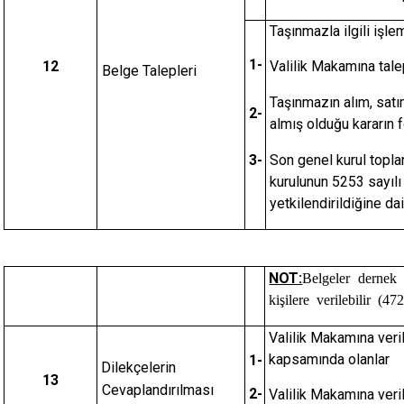
Taşınmazla ilgili işl
1-
12
Valilik Makamına tale
Belge Talepleri
Taşınmazın alım, satım
2-
almış olduğu kararın 
3-
Son genel kurul topla
kurulunun 5253 sayıl
yetkilendirildiğine dai
NOT:
Belgeler dernek 
kişilere verilebilir 
Valilik Makamına veril
kapsamında olanlar
1-
Dilekçelerin
13
Cevaplandırılması
2-
Valilik Makamına veril