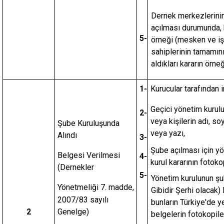
Dernek merkezlerinin
açılması durumunda, ka
5-
örneği (mesken ve işy
sahiplerinin tamamını
aldıkları kararın örne
1-
Kurucular tarafından 
Geçici yönetim kurulu 
2-
veya kişilerin adı, so
Şube Kuruluşunda
veya yazı,
Alındı
3-
Şube açılması için yö
Belgesi Verilmesi
4-
kurul kararının fotoko
(Dernekler
5-
Yönetim kurulunun şub
Yönetmeliği 7. madde,
Gibidir Şerhi olacak)
2007/83 sayılı
bunların Türkiye'de y
2
Genelge)
belgelerin fotokopiler