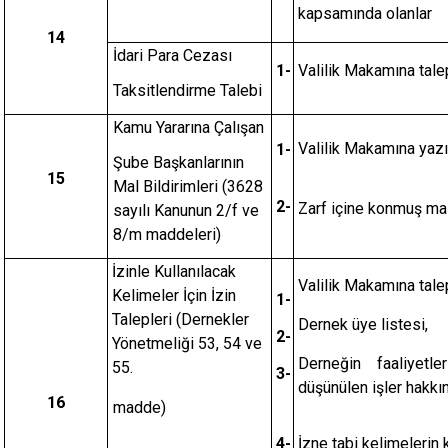
kapsamında olanlar
14
İdari Para Cezası
1-
Valilik Makamına tale
Taksitlendirme Talebi
Kamu Yararına Çalışan
Valilik Makamına yazı
1-
Şube Başkanlarının
15
Mal Bildirimleri (3628
2-
Zarf içine konmuş mal
sayılı Kanunun 2/f ve
8/m maddeleri)
İzinle Kullanılacak
Valilik Makamına tale
Kelimeler İçin İzin
1-
Talepleri (Dernekler
Dernek üye listesi,
2-
Yönetmeliği 53, 54 ve
Derneğin faaliyetl
55.
3-
düşünülen işler hakkı
16
madde)
4-
İzne tabi kelimelerin 