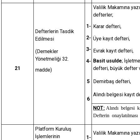
Valilik Makamına yazı
defterler;
1-
Karar defteri,
Defterlerin Tasdik
2-
Üye kayıt defteri,
Edilmesi
3-
Evrak kayıt defteri,
(Dernekler
Yönetmeliği 32.
Basit usulde
; İşletm
4-
21
defteri, büyük defter 
madde)
5
Demirbaş defteri,
Alındı belgesi kayıt de
6
NOT:
Alındı belgesi k
Defterin onaylatılması 
Platform Kuruluş
Valilik Makamına yazı
İşlemlerinin
1-