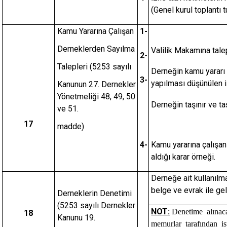
(Genel kurul toplantı t
Kamu Yararına Çalışan
1-
Derneklerden Sayılma
Valilik Makamına tale
2-
Talepleri (5253 sayılı
Derneğin kamu yararı 
3-
yapılması düşünülen i
Kanunun 27. Dernekler
Yönetmeliği 48, 49, 50
Derneğin taşınır ve ta
ve 51.
17
madde)
4-
Kamu yararına çalışan
aldığı karar örneği.
Derneğe ait kullanılmas
belge ve evrak ile gel
Derneklerin Denetimi
(5253 sayılı Dernekler
NOT:
Denetime alınac
18
Kanunu 19.
memurlar tarafından ist