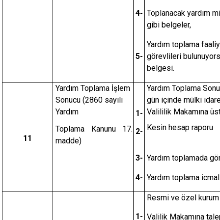
4-
Toplanacak yardım mik
gibi belgeler,
Yardım toplama faali
5-
görevlileri bulunuyor
belgesi.
Yardım Toplama İşlem
Yardım Toplama Sonuc
Sonucu (2860 sayılı
gün içinde mülki idar
Yardım
Valililik Makamına üs
1-
Kesin hesap raporu
Toplama Kanunu 17.
2-
11
madde)
3-
Yardım toplamada göre
4-
Yardım toplama icmal 
Resmi ve özel kurum 
1-
Valilik Makamına tale