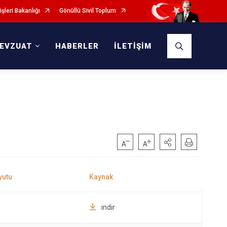
işleri Bakanlığı
Gönüllü Sivil Toplum
EVZUAT
HABERLER
İLETİŞİM
indir