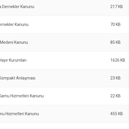
ya Dernekler Kanunu
217 KB
ernekler Kanunu
70 KB
 Medeni Kanunu
85 KB
 Hayır Kurumları
1626 KB
e Kompakt Anlaşması
23 KB
e Kamu Hizmetleri Kanunu
22 KB
amu Hizmetleri Kanunu
455 KB