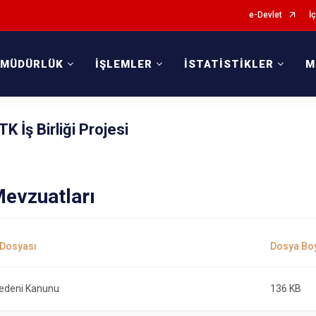
e-Devlet
İç
 MÜDÜRLÜK
İŞLEMLER
İSTATİSTİKLER
M
 İş Birliği Projesi
Mevzuatları
edeni Kanunu
136 KB